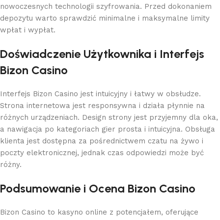
nowoczesnych technologii szyfrowania. Przed dokonaniem
depozytu warto sprawdzić minimalne i maksymalne limity
wpłat i wypłat.
Doświadczenie Użytkownika i Interfejs
Bizon Casino
Interfejs Bizon Casino jest intuicyjny i łatwy w obsłudze.
Strona internetowa jest responsywna i działa płynnie na
różnych urządzeniach. Design strony jest przyjemny dla oka,
a nawigacja po kategoriach gier prosta i intuicyjna. Obsługa
klienta jest dostępna za pośrednictwem czatu na żywo i
poczty elektronicznej, jednak czas odpowiedzi może być
różny.
Podsumowanie i Ocena Bizon Casino
Bizon Casino to kasyno online z potencjałem, oferujące