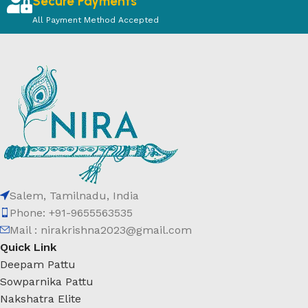
Secure Payments
All Payment Method Accepted
Salem, Tamilnadu, India
Phone: +91-9655563535
Mail : nirakrishna2023@gmail.com
Quick Link
Deepam Pattu
Sowparnika Pattu
Nakshatra Elite