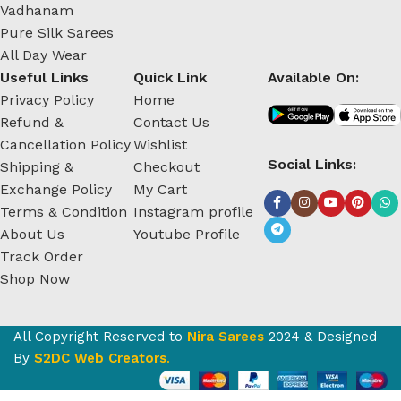
Vadhanam
Pure Silk Sarees
All Day Wear
Useful Links
Quick Link
Available On:
Privacy Policy
Home
Refund &
Contact Us
Cancellation Policy
Wishlist
Social Links:
Shipping &
Checkout
Exchange Policy
My Cart
Terms & Condition
Instagram profile
About Us
Youtube Profile
Track Order
Shop Now
All Copyright Reserved to
Nira Sarees
2024 & Designed
By
S2DC Web Creators
.