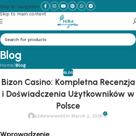
Skip to navigation
Skip to main content
Blog
Home
/
Blog
BLOG
Bizon Casino: Kompletna Recenzja
i Doświadczenia Użytkowników w
Polsce
0
s2dwwwweb
On March 2, 2026
Wprowadzenie