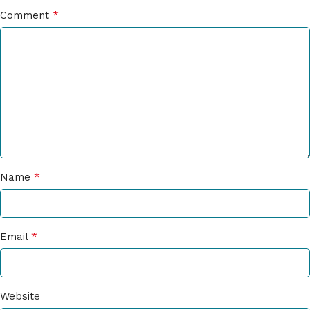
*
Comment
*
Name
*
Email
Website