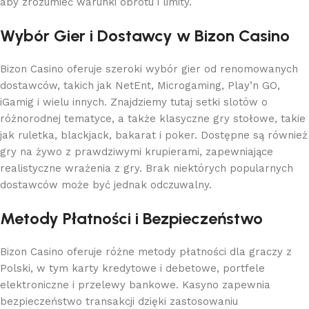
aby zrozumieć warunki obrotu i limity.
Wybór Gier i Dostawcy w Bizon Casino
Bizon Casino oferuje szeroki wybór gier od renomowanych
dostawców, takich jak NetEnt, Microgaming, Play’n GO,
iGamig i wielu innych. Znajdziemy tutaj setki slotów o
różnorodnej tematyce, a także klasyczne gry stołowe, takie
jak ruletka, blackjack, bakarat i poker. Dostępne są również
gry na żywo z prawdziwymi krupierami, zapewniające
realistyczne wrażenia z gry. Brak niektórych popularnych
dostawców może być jednak odczuwalny.
Metody Płatności i Bezpieczeństwo
Bizon Casino oferuje różne metody płatności dla graczy z
Polski, w tym karty kredytowe i debetowe, portfele
elektroniczne i przelewy bankowe. Kasyno zapewnia
bezpieczeństwo transakcji dzięki zastosowaniu