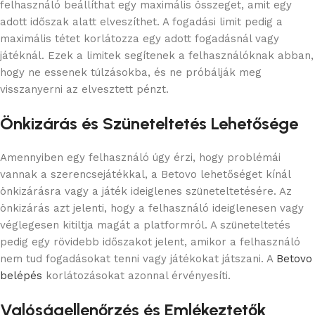
felhasználó beállíthat egy maximális összeget, amit egy
adott időszak alatt elveszíthet. A fogadási limit pedig a
maximális tétet korlátozza egy adott fogadásnál vagy
játéknál. Ezek a limitek segítenek a felhasználóknak abban,
hogy ne essenek túlzásokba, és ne próbálják meg
visszanyerni az elvesztett pénzt.
Önkizárás és Szüneteltetés Lehetősége
Amennyiben egy felhasználó úgy érzi, hogy problémái
vannak a szerencsejátékkal, a Betovo lehetőséget kínál
önkizárásra vagy a játék ideiglenes szüneteltetésére. Az
önkizárás azt jelenti, hogy a felhasználó ideiglenesen vagy
véglegesen kitiltja magát a platformról. A szüneteltetés
pedig egy rövidebb időszakot jelent, amikor a felhasználó
nem tud fogadásokat tenni vagy játékokat játszani. A
Betovo
belépés
korlátozásokat azonnal érvényesíti.
Valóságellenőrzés és Emlékeztetők