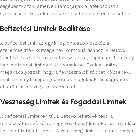
segédeszközök, amelyek támogatják a játékosokat a
szerencsejáték szokásaik kezelésében és ellenőrzésében.
Befizetési Limitek Beállítása
A befizetési limit az egyik legfontosabb eszköz a
szerencsejáték költségeinek kontrollálásához. A Betovo
lehetővé teszi a felhasználók számára, hogy napi, heti vagy
havi befizetési limiteket állítsanak be. Ezek a limitek
megakadályozzák, hogy a felhasználók többet költsenek,
mint amennyit megengedhetnek maguknak, és segítenek
elkerülni a pénzügyi problémákat.
Veszteség Limitek és Fogadási Limitek
A befizetési limiteken túl a Betovo lehetővé teszi a
felhasználók számára, hogy veszteség limiteket és fogadási
limiteket is beállítsanak. A veszteség limit azt jelenti, hogy a