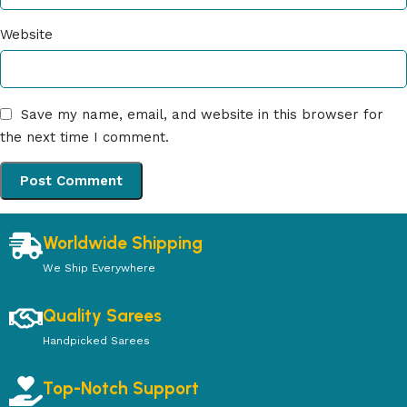
Website
Save my name, email, and website in this browser for
the next time I comment.
Worldwide Shipping
We Ship Everywhere
Quality Sarees
Handpicked Sarees
Top-Notch Support