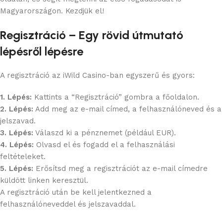
Magyarországon. Kezdjük el!
Regisztráció – Egy rövid útmutató
lépésről lépésre
A regisztráció az iWild Casino-ban egyszerű és gyors:
1. Lépés:
Kattints a “Regisztráció” gombra a főoldalon.
2. Lépés:
Add meg az e-mail címed, a felhasználóneved és a
jelszavad.
3. Lépés:
Válaszd ki a pénznemet (például EUR).
4. Lépés:
Olvasd el és fogadd el a felhasználási
feltételeket.
5. Lépés:
Erősítsd meg a regisztrációt az e-mail címedre
küldött linken keresztül.
A regisztráció után be kell jelentkezned a
felhasználóneveddel és jelszavaddal.