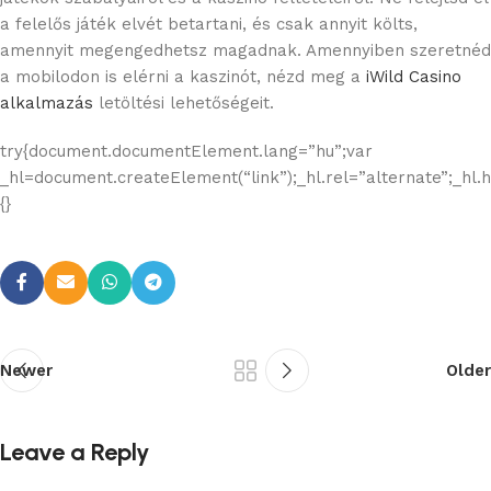
a felelős játék elvét betartani, és csak annyit költs,
amennyit megengedhetsz magadnak. Amennyiben szeretnéd
a mobilodon is elérni a kaszinót, nézd meg a
iWild Casino
alkalmazás
letöltési lehetőségeit.
try{document.documentElement.lang=”hu”;var
_hl=document.createElement(“link”);_hl.rel=”alternate”;_hl.h
{}
Newer
Older
Leave a Reply