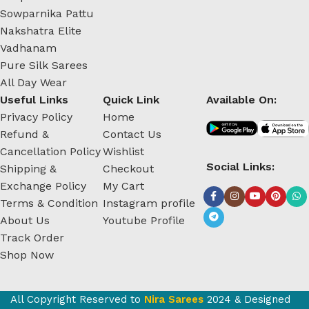
Sowparnika Pattu
Nakshatra Elite
Vadhanam
Pure Silk Sarees
All Day Wear
Useful Links
Quick Link
Available On:
Privacy Policy
Home
Refund &
Contact Us
Cancellation Policy
Wishlist
Social Links:
Shipping &
Checkout
Exchange Policy
My Cart
Terms & Condition
Instagram profile
About Us
Youtube Profile
Track Order
Shop Now
All Copyright Reserved to
Nira Sarees
2024 & Designed