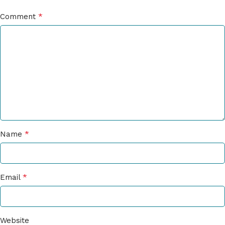
*
Comment
*
Name
*
Email
Website