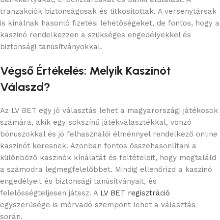
tranzakciók biztonságosak és titkosítottak. A versenytársak
is kínálnak hasonló fizetési lehetőségeket, de fontos, hogy a
kaszinó rendelkezzen a szükséges engedélyekkel és
biztonsági tanúsítványokkal.
Végső Értékelés: Melyik Kaszinót
Válaszd?
Az LV BET egy jó választás lehet a magyarországi játékosok
számára, akik egy sokszínű játékválasztékkal, vonzó
bónuszokkal és jó felhasználói élménnyel rendelkező online
kaszinót keresnek. Azonban fontos összehasonlítani a
különböző kaszinók kínálatát és feltételeit, hogy megtaláld
a számodra legmegfelelőbbet. Mindig ellenőrizd a kaszinó
engedélyeit és biztonsági tanúsítványait, és
felelősségteljesen játssz. A
LV BET regisztráció
egyszerűsége is mérvadó szempont lehet a választás
során.