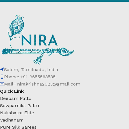
Salem, Tamilnadu, India
Phone: +91-9655563535
Mail : nirakrishna2023@gmail.com
Quick Link
Deepam Pattu
Sowparnika Pattu
Nakshatra Elite
Vadhanam
Pure Silk Sarees