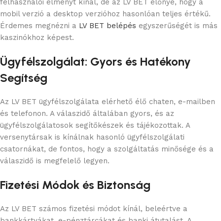
felhasználói élményt kínál, de az LV BET előnye, hogy a
mobil verzió a desktop verzióhoz hasonlóan teljes értékű.
Érdemes megnézni a
LV BET belépés
egyszerűségét is más
kaszinókhoz képest.
Ügyfélszolgálat: Gyors és Hatékony
Segítség
Az LV BET ügyfélszolgálata elérhető élő chaten, e-mailben
és telefonon. A válaszidő általában gyors, és az
ügyfélszolgálatosok segítőkészek és tájékozottak. A
versenytársak is kínálnak hasonló ügyfélszolgálati
csatornákat, de fontos, hogy a szolgáltatás minősége és a
válaszidő is megfelelő legyen.
Fizetési Módok és Biztonság
Az LV BET számos fizetési módot kínál, beleértve a
bankkártyákat, e-pénztárcákat és banki átutalást. A