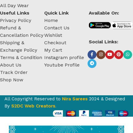
All Day Wear
Useful Links
Quick Link
Available On:
Privacy Policy
Home
Refund &
Contact Us
Cancellation Policy
Wishlist
Social Links:
Shipping &
Checkout
Exchange Policy
My Cart
Terms & Condition
Instagram profile
About Us
Youtube Profile
Track Order
Shop Now
All Copyright Reserved to
Nira Sarees
2024 & Designed
By
S2DC Web Creators
.