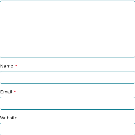
*
Name
*
Email
Website