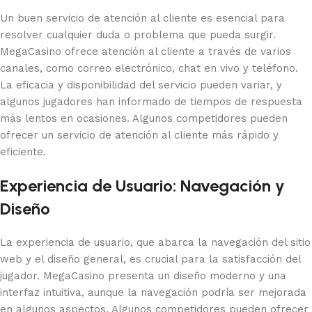
Un buen servicio de atención al cliente es esencial para
resolver cualquier duda o problema que pueda surgir.
MegaCasino ofrece atención al cliente a través de varios
canales, como correo electrónico, chat en vivo y teléfono.
La eficacia y disponibilidad del servicio pueden variar, y
algunos jugadores han informado de tiempos de respuesta
más lentos en ocasiones. Algunos competidores pueden
ofrecer un servicio de atención al cliente más rápido y
eficiente.
Experiencia de Usuario: Navegación y
Diseño
La experiencia de usuario, que abarca la navegación del sitio
web y el diseño general, es crucial para la satisfacción del
jugador. MegaCasino presenta un diseño moderno y una
interfaz intuitiva, aunque la navegación podría ser mejorada
en algunos aspectos. Algunos competidores pueden ofrecer