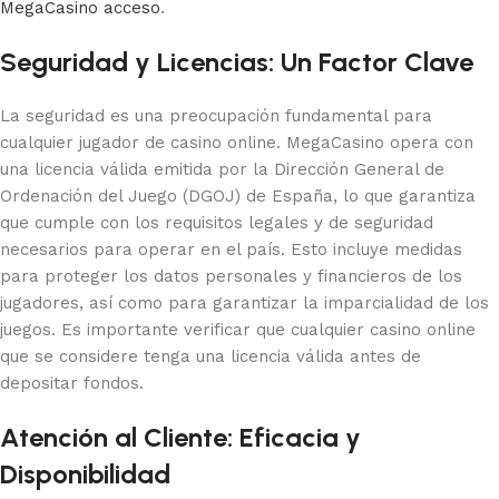
MegaCasino acceso
.
Seguridad y Licencias: Un Factor Clave
La seguridad es una preocupación fundamental para
cualquier jugador de casino online. MegaCasino opera con
una licencia válida emitida por la Dirección General de
Ordenación del Juego (DGOJ) de España, lo que garantiza
que cumple con los requisitos legales y de seguridad
necesarios para operar en el país. Esto incluye medidas
para proteger los datos personales y financieros de los
jugadores, así como para garantizar la imparcialidad de los
juegos. Es importante verificar que cualquier casino online
que se considere tenga una licencia válida antes de
depositar fondos.
Atención al Cliente: Eficacia y
Disponibilidad