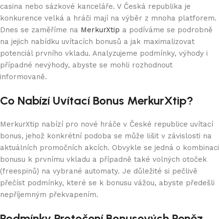
casina nebo sázkové kanceláře. V Česká republika je
konkurence velká a hráči mají na výběr z mnoha platforem.
Dnes se zaměříme na
MerkurXtip
a podíváme se podrobně
na jejich nabídku uvítacích bonusů a jak maximalizovat
potenciál prvního vkladu. Analyzujeme podmínky, výhody i
případné nevýhody, abyste se mohli rozhodnout
informovaně.
Co Nabízí Uvítací Bonus MerkurXtip?
MerkurXtip nabízí pro nové hráče v České republice uvítací
bonus, jehož konkrétní podoba se může lišit v závislosti na
aktuálních promočních akcích. Obvykle se jedná o kombinaci
bonusu k prvnímu vkladu a případně také volných otoček
(freespinů) na vybrané automaty. Je důležité si pečlivě
přečíst podmínky, které se k bonusu vážou, abyste předešli
nepříjemným překvapením.
Podmínky Protočení Bonusových Peněz