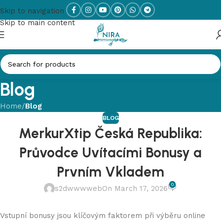
Skip to navigation
Skip to main content
Blog
Home
/
Blog
BLOG
MerkurXtip Česká Republika:
Průvodce Uvítacími Bonusy a
Prvním Vkladem
0
s2dwwwweb
On March 17, 2026
Vstupní bonusy jsou klíčovým faktorem při výběru online