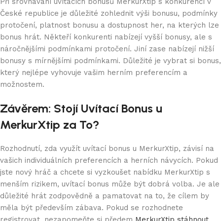
Při srovnávání uvítacích bonusů MerkurXtip s konkurencí v
České republice je důležité zohlednit výši bonusu, podmínky
protočení, platnost bonusu a dostupnost her, na kterých lze
bonus hrát. Někteří konkurenti nabízejí vyšší bonusy, ale s
náročnějšími podmínkami protočení. Jiní zase nabízejí nižší
bonusy s mírnějšími podmínkami. Důležité je vybrat si bonus,
který nejlépe vyhovuje vašim herním preferencím a
možnostem.
Závěrem: Stojí Uvítací Bonus u
MerkurXtip za To?
Rozhodnutí, zda využít uvítací bonus u MerkurXtip, závisí na
vašich individuálních preferencích a herních návycích. Pokud
jste nový hráč a chcete si vyzkoušet nabídku MerkurXtip s
menším rizikem, uvítací bonus může být dobrá volba. Je ale
důležité hrát zodpovědně a pamatovat na to, že cílem by
měla být především zábava. Pokud se rozhodnete
registrovat, nezapomeňte si předem
MerkurXtip stáhnout
.