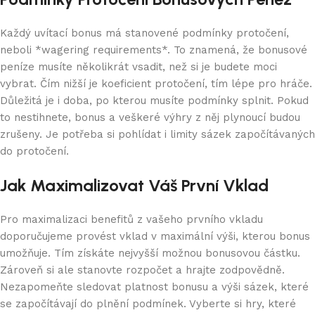
Každý uvítací bonus má stanovené podmínky protočení,
neboli *wagering requirements*. To znamená, že bonusové
peníze musíte několikrát vsadit, než si je budete moci
vybrat. Čím nižší je koeficient protočení, tím lépe pro hráče.
Důležitá je i doba, po kterou musíte podmínky splnit. Pokud
to nestihnete, bonus a veškeré výhry z něj plynoucí budou
zrušeny. Je potřeba si pohlídat i limity sázek započítávaných
do protočení.
Jak Maximalizovat Váš První Vklad
Pro maximalizaci benefitů z vašeho prvního vkladu
doporučujeme provést vklad v maximální výši, kterou bonus
umožňuje. Tím získáte nejvyšší možnou bonusovou částku.
Zároveň si ale stanovte rozpočet a hrajte zodpovědně.
Nezapomeňte sledovat platnost bonusu a výši sázek, které
se započítávají do plnění podmínek. Vyberte si hry, které