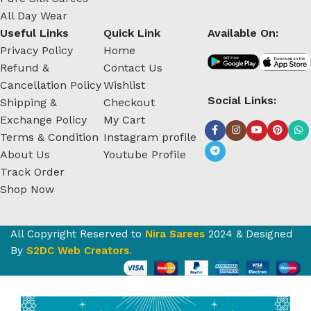
All Day Wear
Useful Links
Quick Link
Available On:
Privacy Policy
Home
Refund &
Contact Us
Cancellation Policy
Wishlist
Social Links:
Shipping &
Checkout
Exchange Policy
My Cart
Terms & Condition
Instagram profile
About Us
Youtube Profile
Track Order
Shop Now
All Copyright Reserved to
Nira Sarees
2024 & Designed
By
S2DC Web Creators
.