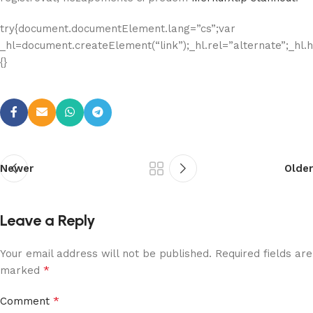
try{document.documentElement.lang=”cs”;var
_hl=document.createElement(“link”);_hl.rel=”alternate”;_hl.h
{}
Newer
Older
Leave a Reply
Your email address will not be published.
Required fields are
*
marked
*
Comment