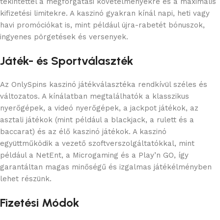
tekintettel a megforgatási követelményekre és a maximális
kifizetési limitekre. A kaszinó gyakran kínál napi, heti vagy
havi promóciókat is, mint például újra-rabetét bónuszok,
ingyenes pörgetések és versenyek.
Játék- és Sportválaszték
Az OnlySpins kaszinó játékválasztéka rendkívül széles és
változatos. A kínálatban megtalálhatók a klasszikus
nyerőgépek, a videó nyerőgépek, a jackpot játékok, az
asztali játékok (mint például a blackjack, a rulett és a
baccarat) és az élő kaszinó játékok. A kaszinó
együttműködik a vezető szoftverszolgáltatókkal, mint
például a NetEnt, a Microgaming és a Play’n GO, így
garantáltan magas minőségű és izgalmas játékélményben
lehet részünk.
Fizetési Módok