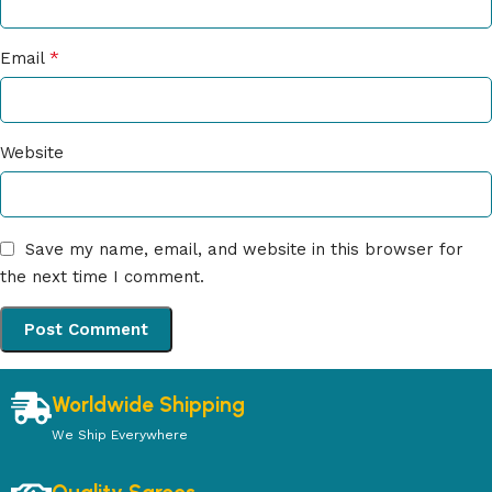
*
Email
Website
Save my name, email, and website in this browser for
the next time I comment.
Worldwide Shipping
We Ship Everywhere