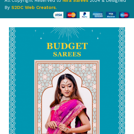
All Copyright Reserved to
Nira Sarees
2024 & Designed
By
S2DC Web Creators
.