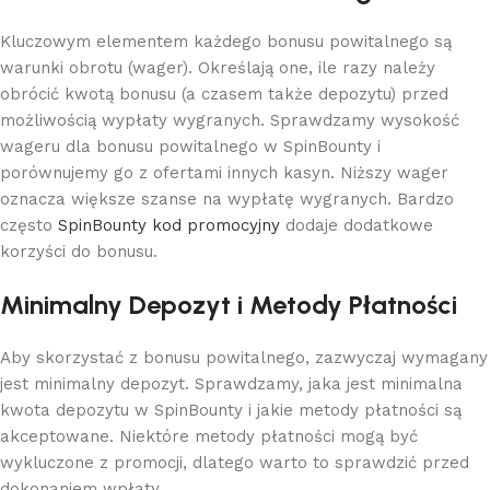
Kluczowym elementem każdego bonusu powitalnego są
warunki obrotu (wager). Określają one, ile razy należy
obrócić kwotą bonusu (a czasem także depozytu) przed
możliwością wypłaty wygranych. Sprawdzamy wysokość
wageru dla bonusu powitalnego w SpinBounty i
porównujemy go z ofertami innych kasyn. Niższy wager
oznacza większe szanse na wypłatę wygranych. Bardzo
często
SpinBounty kod promocyjny
dodaje dodatkowe
korzyści do bonusu.
Minimalny Depozyt i Metody Płatności
Aby skorzystać z bonusu powitalnego, zazwyczaj wymagany
jest minimalny depozyt. Sprawdzamy, jaka jest minimalna
kwota depozytu w SpinBounty i jakie metody płatności są
akceptowane. Niektóre metody płatności mogą być
wykluczone z promocji, dlatego warto to sprawdzić przed
dokonaniem wpłaty.