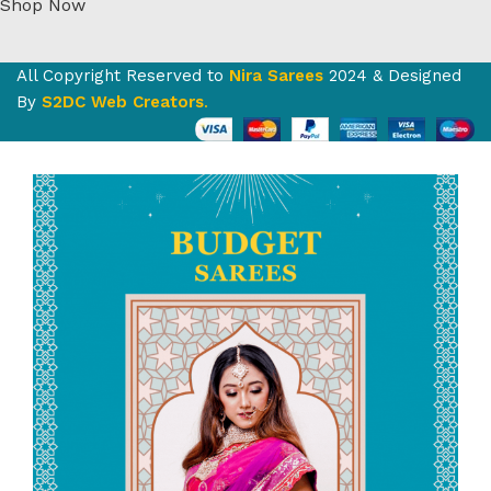
Shop Now
All Copyright Reserved to
Nira Sarees
2024 & Designed
By
S2DC Web Creators
.