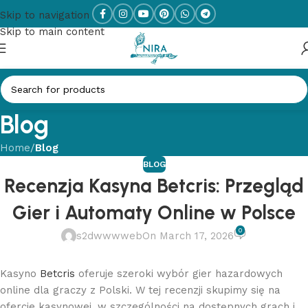
Skip to navigation
Skip to main content
Blog
Home
/
Blog
BLOG
Recenzja Kasyna Betcris: Przegląd
Gier i Automaty Online w Polsce
0
s2dwwwweb
On March 17, 2026
Kasyno
Betcris
oferuje szeroki wybór gier hazardowych
online dla graczy z Polski. W tej recenzji skupimy się na
ofercie kasynowej, w szczególności na dostępnych grach i