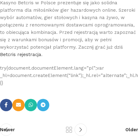
Kasyno Betcris w Polsce prezentuje się jako solidna
platforma dla miłośników gier hazardowych online. Szeroki
wybór automatów, gier stołowych i kasyna na żywo, w
połączeniu z renomowanymi dostawcami oprogramowania,
to obiecująca kombinacja. Przed rejestracją warto zapoznać
się z warunkami bonusów i promocji, aby w pełni
wykorzystać potencjał platformy. Zacznij grać już dziś
Betcris rejestracja
.
try{document.documentElement.lang=”pl”;var
_hl=document.createElement(“link”);_hl.rel=”alternate”;_hl.h
{}
Newer
Older