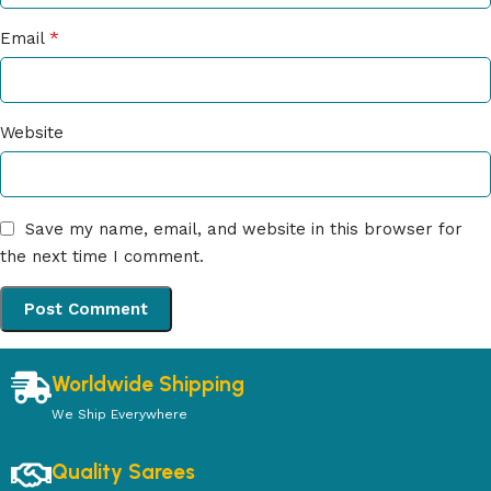
*
Email
Website
Save my name, email, and website in this browser for
the next time I comment.
Worldwide Shipping
We Ship Everywhere
Quality Sarees