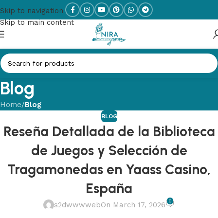
Skip to navigation
Skip to main content
Blog
Home
/
Blog
BLOG
Reseña Detallada de la Biblioteca
de Juegos y Selección de
Tragamonedas en Yaass Casino,
España
0
s2dwwwweb
On March 17, 2026