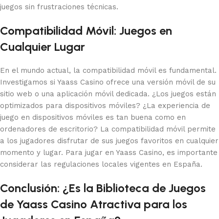
juegos sin frustraciones técnicas.
Compatibilidad Móvil: Juegos en
Cualquier Lugar
En el mundo actual, la compatibilidad móvil es fundamental.
Investigamos si Yaass Casino ofrece una versión móvil de su
sitio web o una aplicación móvil dedicada. ¿Los juegos están
optimizados para dispositivos móviles? ¿La experiencia de
juego en dispositivos móviles es tan buena como en
ordenadores de escritorio? La compatibilidad móvil permite
a los jugadores disfrutar de sus juegos favoritos en cualquier
momento y lugar. Para jugar en Yaass Casino, es importante
considerar las regulaciones locales vigentes en España.
Conclusión: ¿Es la Biblioteca de Juegos
de Yaass Casino Atractiva para los