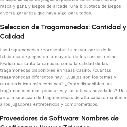
rasca y gana y juegos de arcade. Una biblioteca de juegos
diversa garantiza que haya algo para todos.
Selección de Tragamonedas: Cantidad y
Calidad
Las tragamonedas representan la mayor parte de la
biblioteca de juegos en la mayoría de los casinos online.
Evaluamos tanto la cantidad como la calidad de las
tragamonedas disponibles en Yaass Casino. ¿Cuántas
tragamonedas diferentes hay? ¿Cuáles son los temas y
características más comunes? ¿Están disponibles las
tragamonedas más populares y las últimas novedades? Una
amplia selección de tragamonedas de alta calidad mantiene
a los jugadores entretenidos y comprometidos.
Proveedores de Software: Nombres de