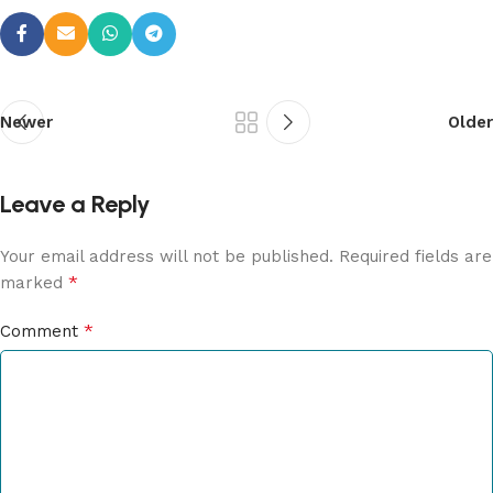
Newer
Older
Leave a Reply
Your email address will not be published.
Required fields are
*
marked
*
Comment