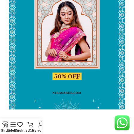
Shop
Sidebar
Wishlist
Cart
My account