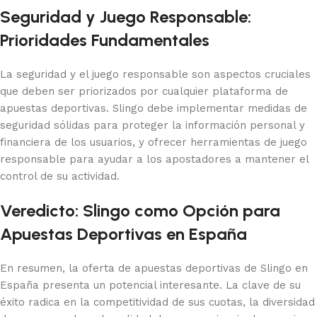
Seguridad y Juego Responsable:
Prioridades Fundamentales
La seguridad y el juego responsable son aspectos cruciales
que deben ser priorizados por cualquier plataforma de
apuestas deportivas. Slingo debe implementar medidas de
seguridad sólidas para proteger la información personal y
financiera de los usuarios, y ofrecer herramientas de juego
responsable para ayudar a los apostadores a mantener el
control de su actividad.
Veredicto: Slingo como Opción para
Apuestas Deportivas en España
En resumen, la oferta de apuestas deportivas de Slingo en
España presenta un potencial interesante. La clave de su
éxito radica en la competitividad de sus cuotas, la diversidad