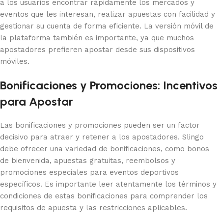
a los usuarios encontrar rápidamente los mercados y
eventos que les interesan, realizar apuestas con facilidad y
gestionar su cuenta de forma eficiente. La versión móvil de
la plataforma también es importante, ya que muchos
apostadores prefieren apostar desde sus dispositivos
móviles.
Bonificaciones y Promociones: Incentivos
para Apostar
Las bonificaciones y promociones pueden ser un factor
decisivo para atraer y retener a los apostadores. Slingo
debe ofrecer una variedad de bonificaciones, como bonos
de bienvenida, apuestas gratuitas, reembolsos y
promociones especiales para eventos deportivos
específicos. Es importante leer atentamente los términos y
condiciones de estas bonificaciones para comprender los
requisitos de apuesta y las restricciones aplicables.