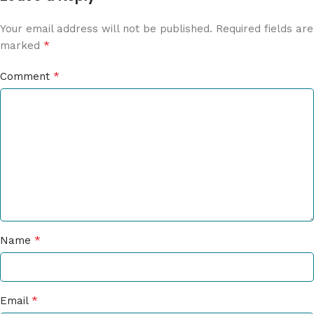
Your email address will not be published.
Required fields are
*
marked
*
Comment
*
Name
*
Email