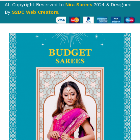
All Copyright Reserved to
Nira Sarees
2024 & Designed
By
S2DC Web Creators
.