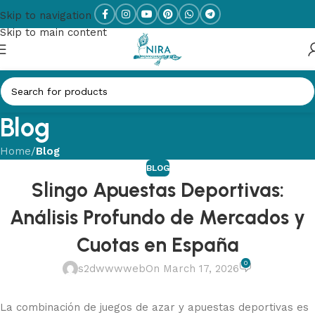
Skip to navigation
Skip to main content
Blog
Home
/
Blog
BLOG
Slingo Apuestas Deportivas:
Análisis Profundo de Mercados y
Cuotas en España
0
s2dwwwweb
On March 17, 2026
La combinación de juegos de azar y apuestas deportivas es