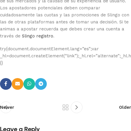
de sus mercados y la calidad de su experiencia de usuario.
Los apostadores potenciales deben comparar
cuidadosamente las cuotas y las promociones de Slingo con
las de otras plataformas antes de tomar una decisión. Si te
animas a apostar recuerda que debes crear una cuenta a
través de
Slingo registro
.
try{document.documentElement.lang=”es”;var
_hl=document.createElement(“link”);_hl.rel=”alternate”;_hl.h
{}
Newer
Older
Leave a Reply