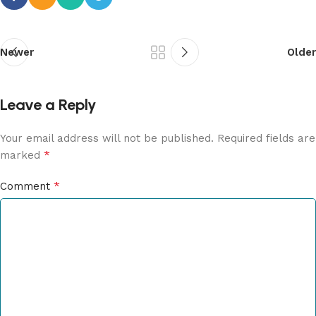
Newer
Older
Leave a Reply
Your email address will not be published.
Required fields are
*
marked
*
Comment