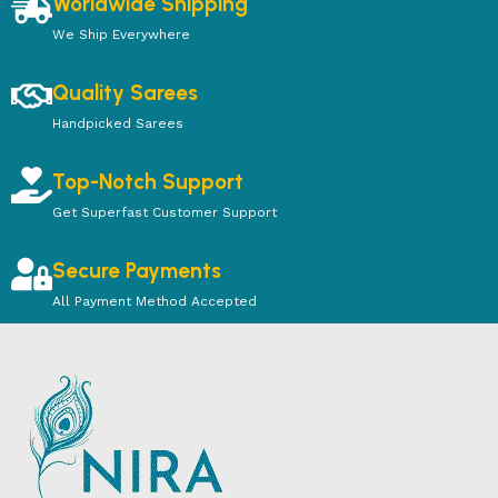
Worldwide Shipping
We Ship Everywhere
Quality Sarees
Handpicked Sarees
Top-Notch Support
Get Superfast Customer Support
Secure Payments
All Payment Method Accepted