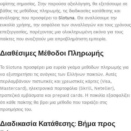
υψίστης σημασίας. Στην παρούσα αξιολόγηση, θα εξετάσουμε σε
βάθος τις μεθόδους πληρωμής, τις διαδικασίες κατάθεσης και
ανάληψης που προσφέρει το
Slotuna
. Θα αναλύσουμε την
ευκολία χρήσης, την ασφάλεια των συναλλαγών και τους χρόνους
επεξεργασίας, παρέχοντας μια ολοκληρωμένη εικόνα για τους
παίκτες που αναζητούν μια απροβλημάτιστη εμπειρία.
Διαθέσιμες Μέθοδοι Πληρωμής
Το Slotuna προσφέρει μια ευρεία γκάμα μεθόδων πληρωμής για
να εξυπηρετήσει τις ανάγκες των Ελλήνων παικτών. Αυτές
περιλαμβάνουν πιστωτικές και χρεωστικές κάρτες (Visa,
Mastercard), ηλεκτρονικά πορτοφόλια (Skrill, Neteller),
τραπεζικά εμβάσματα και prepaid cards. Η ποικιλία εξασφαλίζει
ότι κάθε παίκτης θα βρει μια μέθοδο που ταιριάζει στις
προτιμήσεις του.
Διαδικασία Κατάθεσης: Βήμα προς