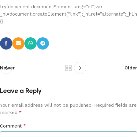
try{document.documentElement.lang=”el”;var
_hl=document.createElement(“link”);_hl.rel=”alternate”;_hl.h
{}
Newer
Older
Leave a Reply
Your email address will not be published.
Required fields are
*
marked
*
Comment