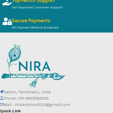
Top-Notch Support
Get Superfast Customer Support
Secure Payments
All Payment Method Accepted
Salem, Tamilnadu, India
Phone: +91-9655563535
Mail : nirakrishna2023@gmail.com
Quick Link