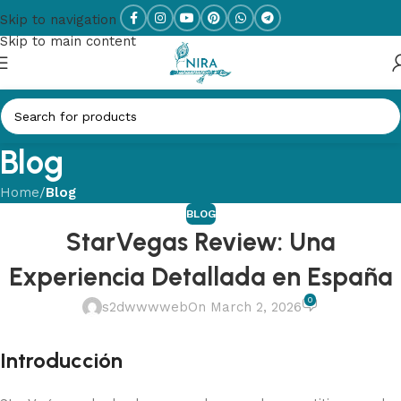
Skip to navigation
Skip to main content
Blog
Home
/
Blog
BLOG
StarVegas Review: Una
Experiencia Detallada en España
0
s2dwwwweb
On March 2, 2026
Introducción