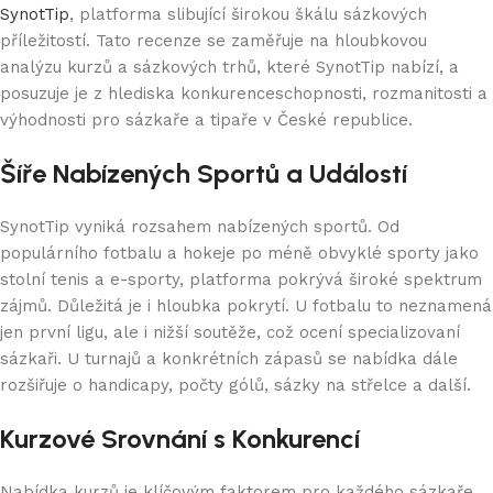
SynotTip
, platforma slibující širokou škálu sázkových
příležitostí. Tato recenze se zaměřuje na hloubkovou
analýzu kurzů a sázkových trhů, které SynotTip nabízí, a
posuzuje je z hlediska konkurenceschopnosti, rozmanitosti a
výhodnosti pro sázkaře a tipaře v České republice.
Šíře Nabízených Sportů a Událostí
SynotTip vyniká rozsahem nabízených sportů. Od
populárního fotbalu a hokeje po méně obvyklé sporty jako
stolní tenis a e-sporty, platforma pokrývá široké spektrum
zájmů. Důležitá je i hloubka pokrytí. U fotbalu to neznamená
jen první ligu, ale i nižší soutěže, což ocení specializovaní
sázkaři. U turnajů a konkrétních zápasů se nabídka dále
rozšiřuje o handicapy, počty gólů, sázky na střelce a další.
Kurzové Srovnání s Konkurencí
Nabídka kurzů je klíčovým faktorem pro každého sázkaře.