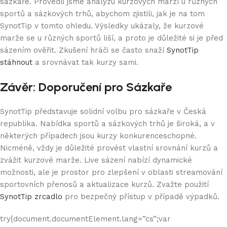
sázkaře. Provedli jsme analýzu kurzových marží u různých
sportů a sázkových trhů, abychom zjistili, jak je na tom
SynotTip v tomto ohledu. Výsledky ukázaly, že kurzové
marže se u různých sportů liší, a proto je důležité si je před
sázením ověřit. Zkušení hráči se často snaží
SynotTip
stáhnout
a srovnávat tak kurzy sami.
Závěr: Doporučení pro Sázkaře
SynotTip představuje solidní volbu pro sázkaře v Česká
republika. Nabídka sportů a sázkových trhů je široká, a v
některých případech jsou kurzy konkurenceschopné.
Nicméně, vždy je důležité provést vlastní srovnání kurzů a
zvážit kurzové marže. Live sázení nabízí dynamické
možnosti, ale je prostor pro zlepšení v oblasti streamování
sportovních přenosů a aktualizace kurzů. Zvažte použití
SynotTip zrcadlo
pro bezpečný přístup v případě výpadků.
try{document.documentElement.lang=”cs”;var