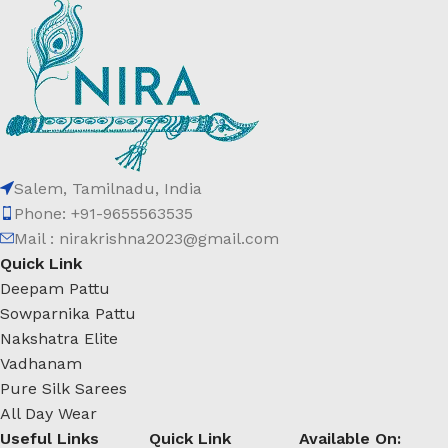
Salem, Tamilnadu, India
Phone: +91-9655563535
Mail : nirakrishna2023@gmail.com
Quick Link
Deepam Pattu
Sowparnika Pattu
Nakshatra Elite
Vadhanam
Pure Silk Sarees
All Day Wear
Useful Links
Quick Link
Available On: