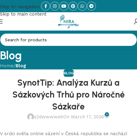
Skip to navigation
Skip to main content
Blog
Home
/
Blog
BLOG
SynotTip: Analýza Kurzů a
Sázkových Trhů pro Náročné
Sázkaře
0
s2dwwwweb
On March 17, 2026
V srdci světa online sázení v Česká republika se nachází