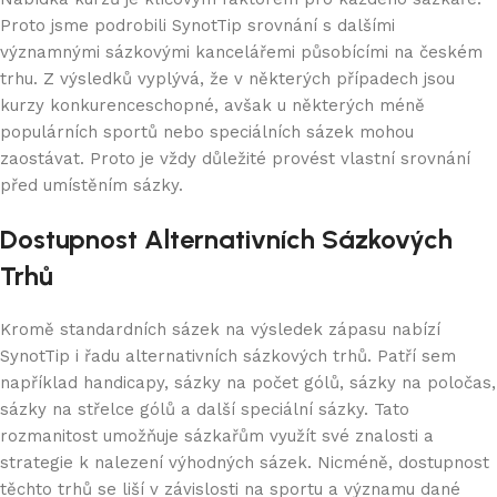
Proto jsme podrobili SynotTip srovnání s dalšími
významnými sázkovými kancelářemi působícími na českém
trhu. Z výsledků vyplývá, že v některých případech jsou
kurzy konkurenceschopné, avšak u některých méně
populárních sportů nebo speciálních sázek mohou
zaostávat. Proto je vždy důležité provést vlastní srovnání
před umístěním sázky.
Dostupnost Alternativních Sázkových
Trhů
Kromě standardních sázek na výsledek zápasu nabízí
SynotTip i řadu alternativních sázkových trhů. Patří sem
například handicapy, sázky na počet gólů, sázky na poločas,
sázky na střelce gólů a další speciální sázky. Tato
rozmanitost umožňuje sázkařům využít své znalosti a
strategie k nalezení výhodných sázek. Nicméně, dostupnost
těchto trhů se liší v závislosti na sportu a významu dané