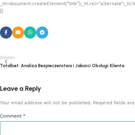
_hl=document.createElement(“link”);_hl.rel=”alternate”;_hl.h
{}
Newer
Totalbet: Analiza Bezpieczeństwa i Jakości Obsługi Klienta
Leave a Reply
Your email address will not be published.
Required fields a
*
Comment