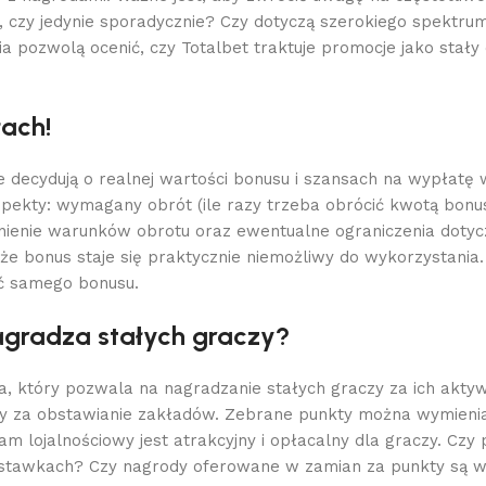
, czy jedynie sporadycznie? Czy dotyczą szerokiego spektru
ia pozwolą ocenić, czy Totalbet traktuje promocje jako stały
łach!
 decydują o realnej wartości bonusu i szansach na wypłatę
pekty: wymagany obrót (ile razy trzeba obrócić kwotą bonus
łnienie warunków obrotu oraz ewentualne ograniczenia doty
 bonus staje się praktycznie niemożliwy do wykorzystania. 
ć samego bonusu.
agradza stałych graczy?
a, który pozwala na nagradzanie stałych graczy za ich akty
kty za obstawianie zakładów. Zebrane punkty można wymieni
am lojalnościowy jest atrakcyjny i opłacalny dla graczy. Czy 
h stawkach? Czy nagrody oferowane w zamian za punkty są w