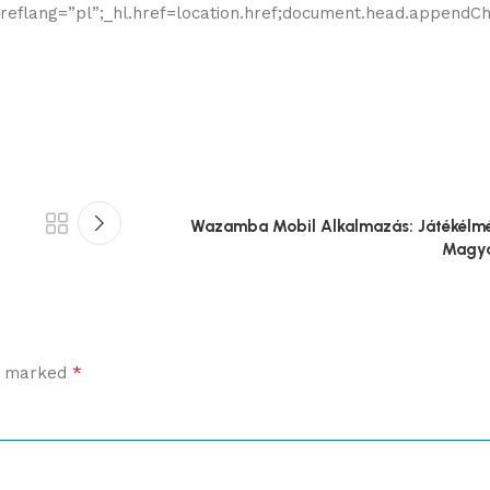
reflang=”pl”;_hl.href=location.href;document.head.appendChil
Wazamba Mobil Alkalmazás: Játékélm
Magya
*
re marked