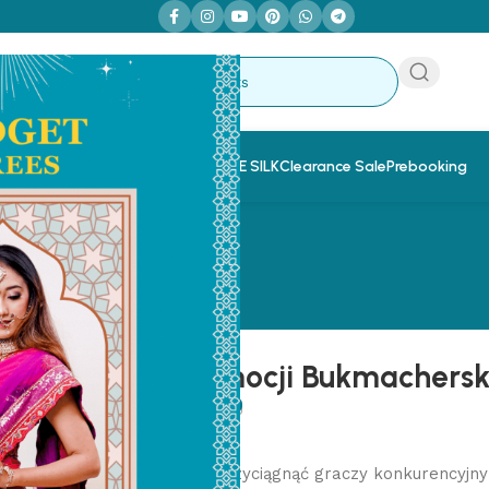
 Sarees
Saree & Blouse Combo
PURE SILK
Clearance Sale
Prebooking
BLOG
za Bonusów i Promocji Bukmachersk
0
dwwwweb
On March 17, 2026
macherów, który stara się przyciągnąć graczy konkurencyjny