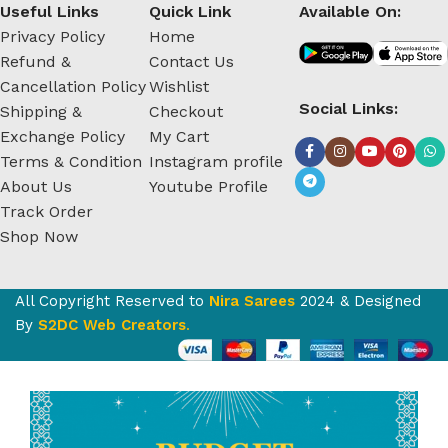
Useful Links
Quick Link
Available On:
Privacy Policy
Home
Refund &
Contact Us
Cancellation Policy
Wishlist
Social Links:
Shipping &
Checkout
Exchange Policy
My Cart
Terms & Condition
Instagram profile
About Us
Youtube Profile
Track Order
Shop Now
All Copyright Reserved to
Nira Sarees
2024 & Designed
By
S2DC Web Creators
.