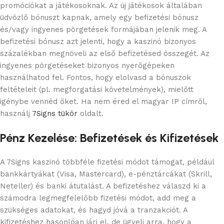
promóciókat a játékosoknak. Az új játékosok általában
üdvözlő bónuszt kapnak, amely egy befizetési bónusz
és/vagy ingyenes pörgetések formájában jelenik meg. A
befizetési bónusz azt jelenti, hogy a kaszinó bizonyos
százalékban megnöveli az első befizetésed összegét. Az
ingyenes pörgetéseket bizonyos nyerőgépeken
használhatod fel. Fontos, hogy elolvasd a bónuszok
feltételeit (pl. megforgatási követelmények), mielőtt
igénybe vennéd őket. Ha nem éred el magyar IP címről,
használj
7Signs tükör
oldalt.
Pénz Kezelése: Befizetések és Kifizetések
A 7Signs kaszinó többféle fizetési módot támogat, például
bankkártyákat (Visa, Mastercard), e-pénztárcákat (Skrill,
Neteller) és banki átutalást. A befizetéshez válaszd ki a
számodra legmegfelelőbb fizetési módot, add meg a
szükséges adatokat, és hagyd jóvá a tranzakciót. A
kifizetéshez hasonlóan járj el, de ügyelj arra, hogy a