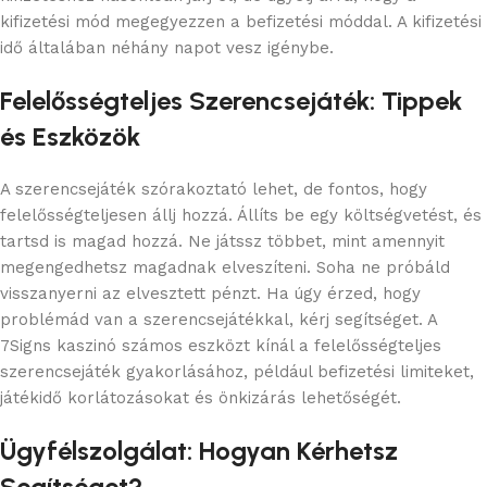
kifizetési mód megegyezzen a befizetési móddal. A kifizetési
idő általában néhány napot vesz igénybe.
Felelősségteljes Szerencsejáték: Tippek
és Eszközök
A szerencsejáték szórakoztató lehet, de fontos, hogy
felelősségteljesen állj hozzá. Állíts be egy költségvetést, és
tartsd is magad hozzá. Ne játssz többet, mint amennyit
megengedhetsz magadnak elveszíteni. Soha ne próbáld
visszanyerni az elvesztett pénzt. Ha úgy érzed, hogy
problémád van a szerencsejátékkal, kérj segítséget. A
7Signs kaszinó számos eszközt kínál a felelősségteljes
szerencsejáték gyakorlásához, például befizetési limiteket,
játékidő korlátozásokat és önkizárás lehetőségét.
Ügyfélszolgálat: Hogyan Kérhetsz
Segítséget?