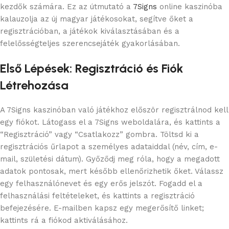
kezdők számára. Ez az útmutató a
7Signs
online kaszinóba
kalauzolja az új magyar játékosokat, segítve őket a
regisztrációban, a játékok kiválasztásában és a
felelősségteljes szerencsejáték gyakorlásában.
Első Lépések: Regisztráció és Fiók
Létrehozása
A 7Signs kaszinóban való játékhoz először regisztrálnod kell
egy fiókot. Látogass el a 7Signs weboldalára, és kattints a
“Regisztráció” vagy “Csatlakozz” gombra. Töltsd ki a
regisztrációs űrlapot a személyes adataiddal (név, cím, e-
mail, születési dátum). Győződj meg róla, hogy a megadott
adatok pontosak, mert később ellenőrizhetik őket. Válassz
egy felhasználónevet és egy erős jelszót. Fogadd el a
felhasználási feltételeket, és kattints a regisztráció
befejezésére. E-mailben kapsz egy megerősítő linket;
kattints rá a fiókod aktiválásához.