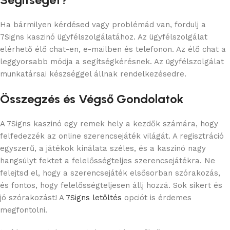
Ha bármilyen kérdésed vagy problémád van, fordulj a
7Signs kaszinó ügyfélszolgálatához. Az ügyfélszolgálat
elérhető élő chat-en, e-mailben és telefonon. Az élő chat a
leggyorsabb módja a segítségkérésnek. Az ügyfélszolgálat
munkatársai készséggel állnak rendelkezésedre.
Összegzés és Végső Gondolatok
A 7Signs kaszinó egy remek hely a kezdők számára, hogy
felfedezzék az online szerencsejáték világát. A regisztráció
egyszerű, a játékok kínálata széles, és a kaszinó nagy
hangsúlyt fektet a felelősségteljes szerencsejátékra. Ne
felejtsd el, hogy a szerencsejáték elsősorban szórakozás,
és fontos, hogy felelősségteljesen állj hozzá. Sok sikert és
jó szórakozást! A
7Signs letöltés
opciót is érdemes
megfontolni.