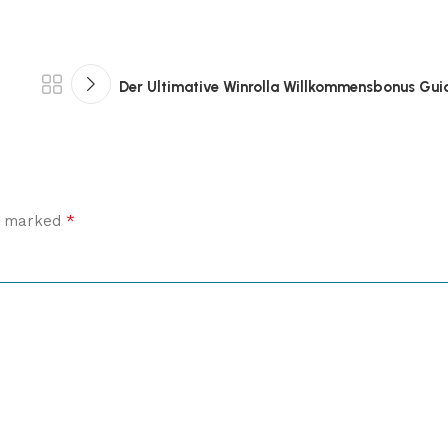
Der Ultimative Winrolla Willkommensbonus Gui
*
re marked