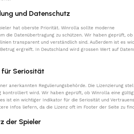
lung und Datenschutz
pieler hat oberste Priorität. Winrolla sollte moderne
m die Datenübertragung zu schützen. Wir haben geprüft, ob 
tlinien transparent und verständlich sind. Außerdem ist es wic
trug ergreift. In Deutschland wird grossen Wert auf Datens
für Seriosität
einer anerkannten Regulierungsbehörde. Die Lizenzierung stell
ontrolliert wird. Wir haben geprüft, ob Winrolla eine gültig
 ist ein wichtiger Indikator für die Seriosität und Vertrauen
re Infos liefern, da die Lizenz oft im Footer der Seite zu find
 der Spieler