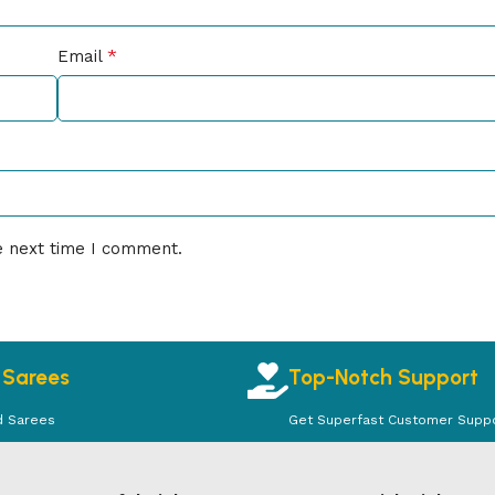
*
Email
e next time I comment.
 Sarees
Top-Notch Support
d Sarees
Get Superfast Customer Supp