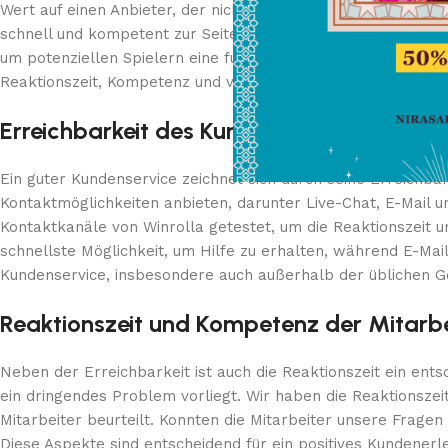
Wert auf einen Anbieter, der nicht nur ein breites Spielang
schnell und kompetent zur Seite steht. Dieser Testbericht
um potenziellen Spielern eine fundierte Entscheidungsgrund
Reaktionszeit, Kompetenz und verfügbare Sicherheitsstandar
Erreichbarkeit des Kundenservice: Live-C
Ein guter Kundenservice zeichnet sich durch seine Erreichbar
Kontaktmöglichkeiten anbieten, darunter Live-Chat, E-Mail u
Kontaktkanäle von Winrolla getestet, um die Reaktionszeit und
schnellste Möglichkeit, um Hilfe zu erhalten, während E-Mai
Kundenservice, insbesondere auch außerhalb der üblichen Ges
Reaktionszeit und Kompetenz der Mitarbe
Neben der Erreichbarkeit ist auch die Reaktionszeit ein en
ein dringendes Problem vorliegt. Wir haben die Reaktionsze
Mitarbeiter beurteilt. Konnten die Mitarbeiter unsere Fragen
Diese Aspekte sind entscheidend für ein positives Kundenerle