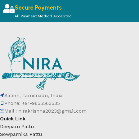
Secure Payments
All Payment Method Accepted
Salem, Tamilnadu, India
Phone: +91-9655563535
Mail : nirakrishna2023@gmail.com
Quick Link
Deepam Pattu
Sowparnika Pattu