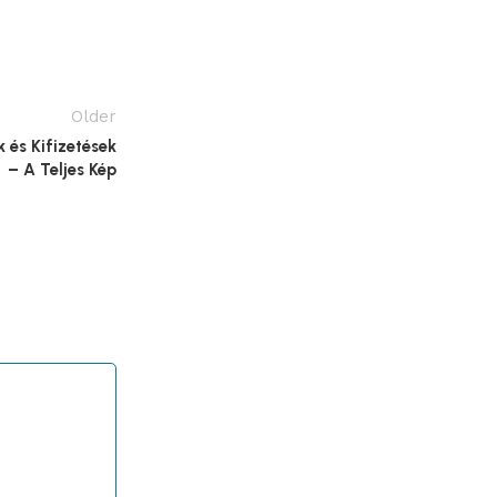
Older
 és Kifizetések
– A Teljes Kép