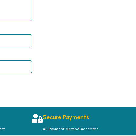
Secure Payments
ort
All Payment Method Accepted