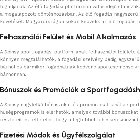
fogadjanak. Az élő fogadási platformon valós idejű statiszt
a megalapozott döntéshozásban. Az élő fogadás nagyszerű
követését. Magyarországon sokan kedvelik az élő fogadás l
Felhasználói Felület és Mobil Alkalmazás
A Spinsy sportfogadási platformjának felhasználói felülete 
könnyen megtalálhatók, a fogadási szelvény pedig egyszerűen
bárhol és bármikor fogadhatnak kedvenc sporteseményeikr
bárhonnan.
Bónuszok és Promóciók a Sportfogadás
A Spinsy nagylelkű bónuszokat és promóciókat kínál a spor
hűségprogramok is elérhetők, amelyek további bónuszokat é
részleteit és feltételeit, hogy a legtöbbet lehessen kihozni b
Fizetési Módok és Ügyfélszolgálat